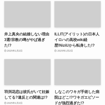
井上真央の結婚しない理由
ILLIT(アイリット)の日本人
3選!宗教の噂がやば過ぎ
イロハの高校wiki経
た!?
歴!NiziUから転身した!?
2025年1月2日
2025年1月2日
羽渕花恋は彼氏がいて妊娠
しなこのワキガ手術した病
してる?違反との関連は!?
院はどこ!?ワキガエピソー
ドが強烈過ぎた!?
2025年1月2日