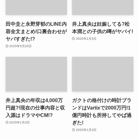
田中圭と永野芽郁のLINE内
井上真央は妊娠してる?松
容全文まとめ!口裏合わせが
本潤との子供の噂がヤバイ!
ヤバすぎた!?
2025年1月3日
2025年5月20日
井上真央の年収は4,000万
ガクトの格付けの時計ブラ
円超?!現在の仕事内容と収
ンドはVartixで2000万円!1
入源はドラマやCM!?
億円時計も所持してやば過
ぎた!
2025年1月3日
2025年1月3日