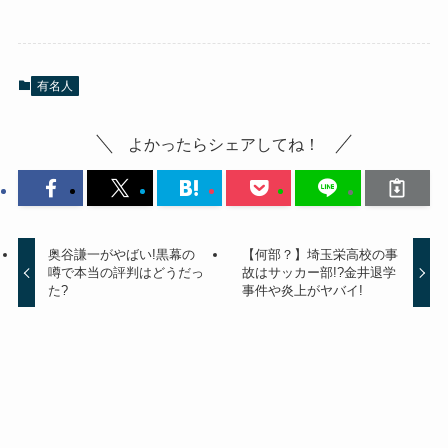
有名人
よかったらシェアしてね！
奥谷謙一がやばい!黒幕の
【何部？】埼玉栄高校の事
噂で本当の評判はどうだっ
故はサッカー部!?金井退学
た?
事件や炎上がヤバイ!