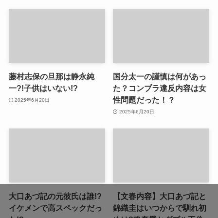
藤村志保の旦那は静永純
国分太一の謹慎は何があっ
一?!子供はいない!?
た？コンプラ違反内容は女
性問題だった！？
2025年6月20日
2025年6月20日
大口あづ記の元彼氏は誰!?
【文春内容】大口あづ記と
イケメンで高スペックだっ
錦織圭はいつからで馴れ初