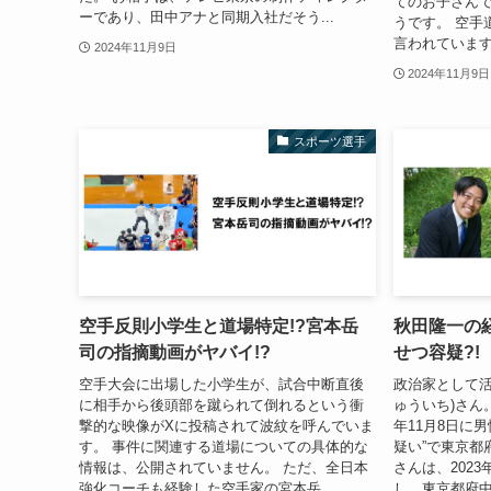
てのお子さん
ーであり、田中アナと同期入社だそう...
うです。 空手
言われています
2024年11月9日
2024年11月9日
スポーツ選手
空手反則小学生と道場特定!?宮本岳
秋田隆一の
司の指摘動画がヤバイ!?
せつ容疑?!
空手大会に出場した小学生が、試合中断直後
政治家として活
に相手から後頭部を蹴られて倒れるという衝
ゅういち)さん
撃的な映像がXに投稿されて波紋を呼んでいま
年11月8日に
す。 事件に関連する道場についての具体的な
疑い”で東京都
情報は、公開されていません。 ただ、全日本
さんは、202
強化コーチも経験した空手家の宮本岳...
し、東京都府中