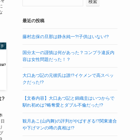
ムを
検索
に
な
最近の投稿
藤村志保の旦那は静永純一?!子供はいない!?
選手
国分太一の謹慎は何があった？コンプラ違反内
容は女性問題だった！？
大口あづ記の元彼氏は誰!?イケメンで高スペッ
クだった!?
【文春内容】大口あづ記と錦織圭はいつからで
?
馴れ初めは?略奪愛とダブル不倫だった!?
本
観月あこ(山内舞)の評判がやばすぎる!?関東連合
８日
リ
や下げマンの噂の真相は!?
プ
９