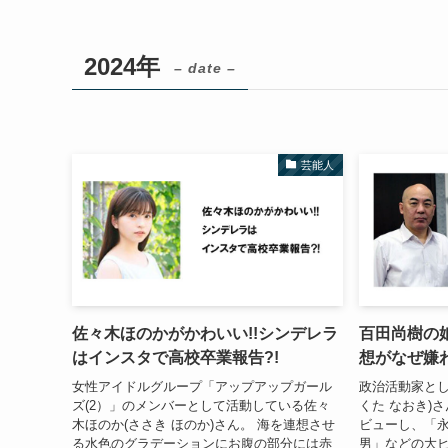
2024年
– date –
芸能人
佐々木ほのかがかわいい!!シンデレラ
百田尚樹の
はインスタで高校卒業報告?!
想がなぜ嫌わ
女性アイドルグループ「アップアップガール
政治活動家とし
ズ(2）」のメンバーとして活動している佐々
くた なおき)さ
木ほのか(ささき ほのか)さん。 海を連想させ
ビューし、「永
る水色のグラデーションにお腹の部分には赤
男」などの大