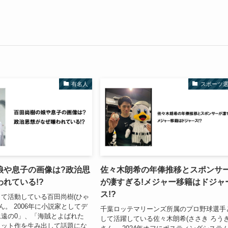
有名人
スポーツ
娘や息子の画像は?政治思
佐々木朗希の年俸推移とスポンサ
れている!?
が凄すぎる!メジャー移籍はドジャ
ス!?
て活動している百田尚樹(ひゃ
ん。 2006年に小説家としてデ
千葉ロッテマリーンズ所属のプロ野球選手
遠の0」、「海賊とよばれた
して活躍している佐々木朗希(ささき ろうき
ヒット作を生み出して話題にな