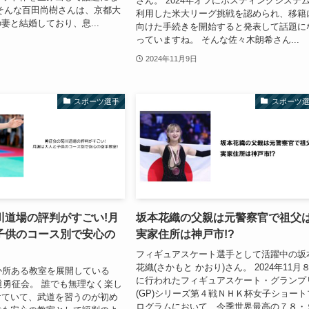
さん。 2024年オフにポスティングシステ
そんな百田尚樹さんは、京都大
利用した米大リーグ挑戦を認められ、移籍
妻と結婚しており、息...
向けた手続きを開始すると発表して話題に
っていますね。 そんな佐々木朗希さん...
2024年11月9日
スポーツ選手
スポーツ
川道場の評判がすごい!月
坂本花織の父親は元警察官で祖父は
子供のコース別で安心の
実家住所は神戸市!?
フィギュアスケート選手として活躍中の坂
花織(さかもと かおり)さん。 2024年11月
か所ある教室を展開している
に行われたフィギュアスケート・グランプ
道勇征会。 誰でも無理なく楽し
(GP)シリーズ第４戦ＮＨＫ杯女子ショート
けていて、武道を習うのが初め
ログラムにおいて、今季世界最高の７８・