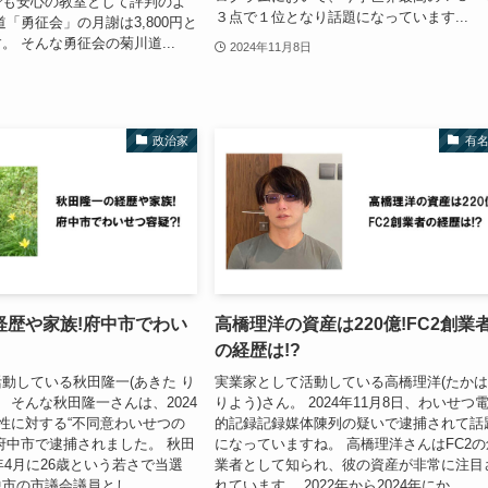
でも安心の教室として評判のよ
３点で１位となり話題になっています...
道「勇征会」の月謝は3,800円と
。 そんな勇征会の菊川道...
2024年11月8日
政治家
有
経歴や家族!府中市でわい
高橋理洋の資産は220億!FC2創業
の経歴は!?
動している秋田隆一(あきた り
実業家として活動している高橋理洋(たか
。 そんな秋田隆一さんは、2024
りよう)さん。 2024年11月8日、わいせつ
男性に対する“不同意わいせつの
的記録記録媒体陳列の疑いで逮捕されて話
府中市で逮捕されました。 秋田
になっていますね。 高橋理洋さんはFC2の
3年4月に26歳という若さで当選
業者として知られ、彼の資産が非常に注目
市の市議会議員とし...
れています。 2022年から2024年にか...