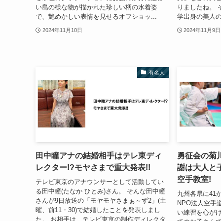
い島の様な物が描かれた珍しい柄の水着姿
りましたね。 
で、艶めかしい表情を見せるオフショッ...
学出身の美人の
2024年11月10日
2024年11月9日
有名人
田中瞳アナの結婚相手はテレ東ディ
勇征会の菊
レクター!?モヤさまで重大発表!!
謝は大人と
空手教室!
テレビ東京のアナウンサーとして活動してい
る田中瞳(たなか ひとみ)さん。 そんな田中瞳
九州各県に41
さんが9日放送の「モヤモヤさまぁ～ず2」(土
NPO法人空手
曜、前11・30)で結婚したことを発表しまし
い練習を心が
た。 お相手は、テレビ東京の制作ディレクタ